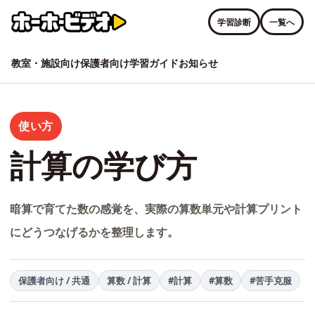
学習診断
一覧へ
教室・施設向け
保護者向け
学習ガイド
お知らせ
使い方
計算の学び方
暗算で育てた数の感覚を、実際の算数単元や計算プリント
にどうつなげるかを整理します。
保護者向け / 共通
算数 / 計算
#計算
#算数
#苦手克服