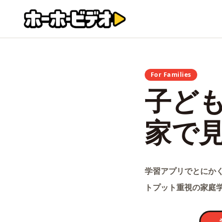
For Families
子ど
家で
学習アプリでとにか
トプット重視の家庭