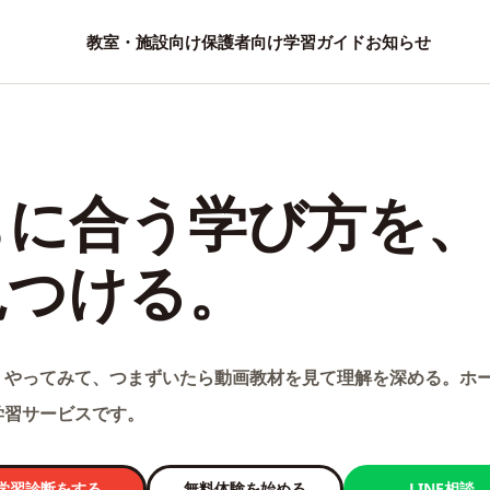
教室・施設向け
保護者向け
学習ガイド
お知らせ
もに合う学び方を、
見つける。
くやってみて、つまずいたら動画教材を見て理解を深める。ホ
学習サービスです。
学習診断をする
無料体験を始める
LINE相談