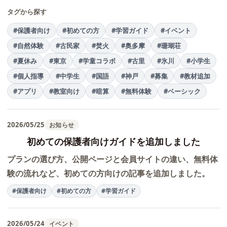
タグから探す
#保護者向け
#初めての方
#学習ガイド
#イベント
#自然体験
#古民家
#焚火
#奥多摩
#珊瑚荘
#夏休み
#東京
#学童コラボ
#古里
#氷川
#小学生
#個人指導
#中学生
#国語
#神戸
#募集
#教材追加
#アプリ
#教室向け
#暗算
#無料体験
#ベーシック
2026/05/25
お知らせ
初めての保護者向けガイドを追加しました
プランの選び方、公開ページと会員サイトの違い、無料体
験の流れなど、初めての方向けの記事を追加しました。
#保護者向け
#初めての方
#学習ガイド
2026/05/24
イベント