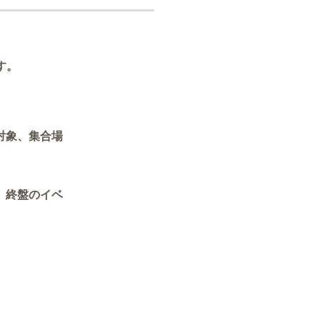
す。
対象、集合場
、終盤のイベ