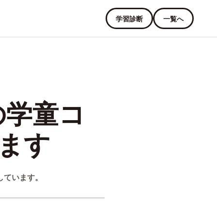
学習診断
一覧へ
の学童コ
ます
しています。