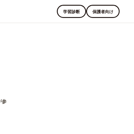
学習診断
保護者向け
が参