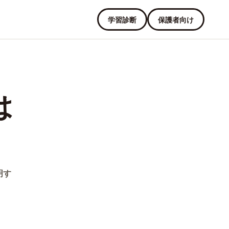
学習診断
保護者向け
は
明す