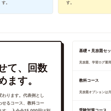
す。
す。
基礎 + 見放題セ
見放題、学習ログ運
せて、回数
めます。
教科コース
見放題オプションは月1
変わります。代表例とし
わせるコース、教科コー
受験対策コース
。 入会金15,000円は別