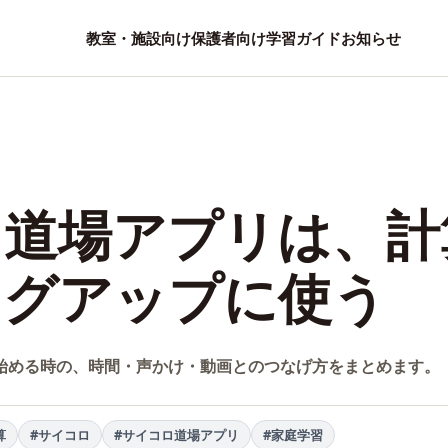
教室・施設向け
保護者向け
学習ガイド
お知らせ
ロ道場アプリは、計
ングアップに使う
始める時の、時間・声かけ・動画とのつなげ方をまとめます。
算
#サイコロ
#サイコロ道場アプリ
#家庭学習