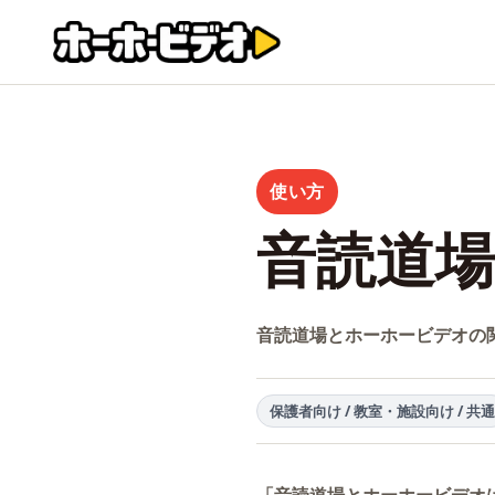
使い方
音読道
音読道場とホーホービデオの
保護者向け / 教室・施設向け / 共通