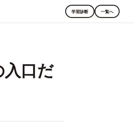
学習診断
一覧へ
の入口だ