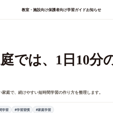
教室・施設向け
保護者向け
学習ガイド
お知らせ
庭では、1日10分
る
い家庭で、続けやすい短時間学習の作り方を整理します。
間学習
#学習習慣
#家庭学習